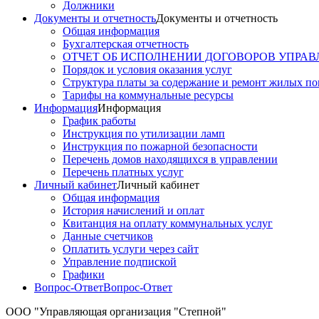
Должники
Документы и отчетность
Документы и отчетность
Общая информация
Бухгалтерская отчетность
ОТЧЕТ ОБ ИСПОЛНЕНИИ ДОГОВОРОВ УПРАВ
Порядок и условия оказания услуг
Структура платы за содержание и ремонт жилых п
Тарифы на коммунальные ресурсы
Информация
Информация
График работы
Инструкция по утилизации ламп
Инструкция по пожарной безопасности
Перечень домов находящихся в управлении
Перечень платных услуг
Личный кабинет
Личный кабинет
Общая информация
История начислений и оплат
Квитанция на оплату коммунальных услуг
Данные счетчиков
Оплатить услуги через сайт
Управление подпиской
Графики
Вопрос-Ответ
Вопрос-Ответ
ООО "Управляющая организация "Степной"