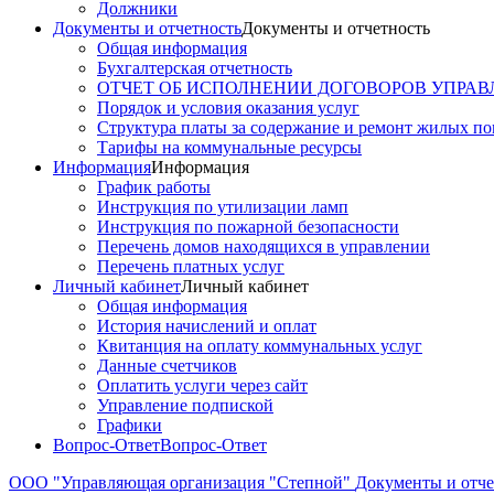
Должники
Документы и отчетность
Документы и отчетность
Общая информация
Бухгалтерская отчетность
ОТЧЕТ ОБ ИСПОЛНЕНИИ ДОГОВОРОВ УПРАВ
Порядок и условия оказания услуг
Структура платы за содержание и ремонт жилых п
Тарифы на коммунальные ресурсы
Информация
Информация
График работы
Инструкция по утилизации ламп
Инструкция по пожарной безопасности
Перечень домов находящихся в управлении
Перечень платных услуг
Личный кабинет
Личный кабинет
Общая информация
История начислений и оплат
Квитанция на оплату коммунальных услуг
Данные счетчиков
Оплатить услуги через сайт
Управление подпиской
Графики
Вопрос-Ответ
Вопрос-Ответ
ООО "Управляющая организация "Степной"
Документы и отч