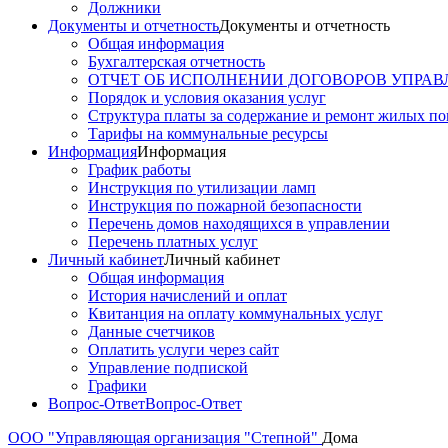
Должники
Документы и отчетность
Документы и отчетность
Общая информация
Бухгалтерская отчетность
ОТЧЕТ ОБ ИСПОЛНЕНИИ ДОГОВОРОВ УПРАВ
Порядок и условия оказания услуг
Структура платы за содержание и ремонт жилых п
Тарифы на коммунальные ресурсы
Информация
Информация
График работы
Инструкция по утилизации ламп
Инструкция по пожарной безопасности
Перечень домов находящихся в управлении
Перечень платных услуг
Личный кабинет
Личный кабинет
Общая информация
История начислений и оплат
Квитанция на оплату коммунальных услуг
Данные счетчиков
Оплатить услуги через сайт
Управление подпиской
Графики
Вопрос-Ответ
Вопрос-Ответ
ООО "Управляющая организация "Степной"
Дома